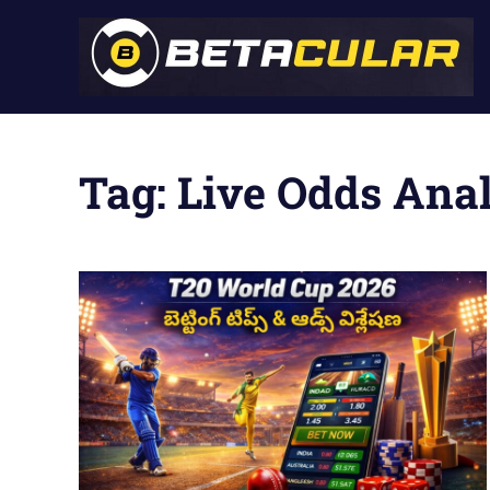
Skip
to
content
Betacular
Tag:
Live Odds Anal