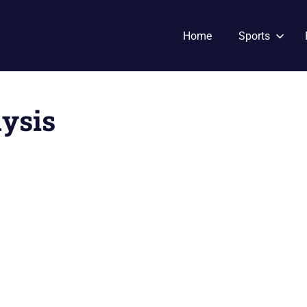
Betacular
Home
Sports
ysis